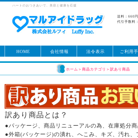
ハートのおつきあいで、美容と健康を応援
送料：660
代引手数料：
HOME
会社情報
法令表示
ご利用
ホーム
＞
商品カテゴリ
＞
訳あり商品
訳あり商品とは？
●パッケージ、商品リニューアルの為、在庫処分商
●外箱(パッケージ)の潰れ、へこみ、キズ、汚れ