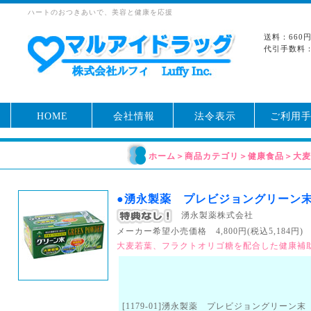
ハートのおつきあいで、美容と健康を応援
送料：660
代引手数料：
HOME
会社情報
法令表示
ご利用
ホーム
＞
商品カテゴリ
＞
健康食品
＞
大
●湧永製薬 プレビジョングリーン末
湧永製薬株式会社
メーカー希望小売価格 4,800円(税込5,184円) （
大麦若葉、フラクトオリゴ糖を配合した健康補
[1179-01]湧永製薬 プレビジョングリーン末