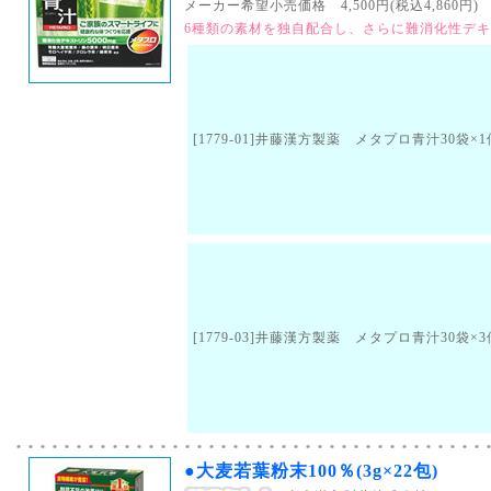
メーカー希望小売価格 4,500円(税込4,860円) （
6種類の素材を独自配合し、さらに難消化性デ
[1779-01]井藤漢方製薬 メタプロ青汁30袋×1
[1779-03]井藤漢方製薬 メタプロ青汁30袋×3
●大麦若葉粉末100％(3g×22包)