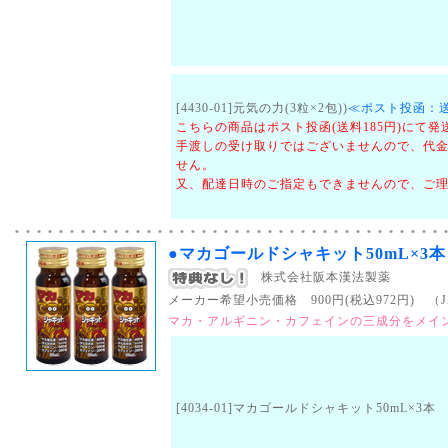
[4430-01]元気の力(3粒×2包))
≪ポスト投函：送
こちらの商品はポスト投函(送料185円)にて
手渡しの受け取りではございませんので、代
せん。
又、配達日時のご指定もできませんので、ご
●マカゴールドシャキット50mL×3本
株式会社阪本漢法製薬
メーカー希望小売価格 900円(税込972円) （JAN
マカ・アルギニン・カフェインの三成分をメイ
[4034-01]マカゴールドシャキット50mL×3本