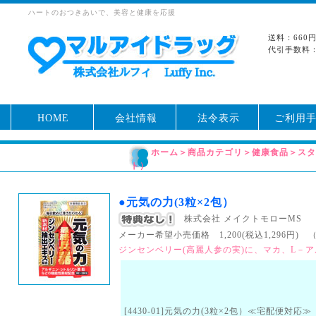
ハートのおつきあいで、美容と健康を応援
送料：660
代引手数料：
HOME
会社情報
法令表示
ご利用
ホーム
＞
商品カテゴリ
＞
健康食品
＞
ス
ト）
●元気の力(3粒×2包）
株式会社 メイクトモローMS
メーカー希望小売価格 1,200(税込1,296円) （J
ジンセンベリー(高麗人参の実)に、マカ、L－
[4430-01]元気の力(3粒×2包）≪宅配便対応≫