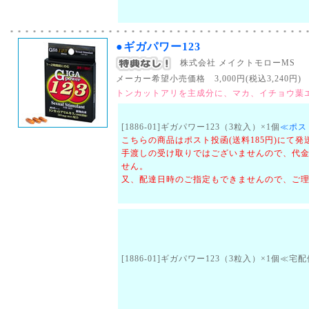
●ギガパワー123
株式会社 メイクトモローMS
メーカー希望小売価格 3,000円(税込3,240円) （
トンカットアリを主成分に、マカ、イチョウ葉
[1886-01]ギガパワー123（3粒入）×1個
≪ポス
こちらの商品はポスト投函(送料185円)にて
手渡しの受け取りではございませんので、代
せん。
又、配達日時のご指定もできませんので、ご
[1886-01]ギガパワー123（3粒入）×1個≪宅