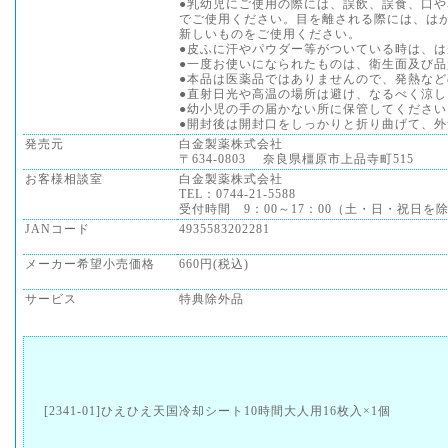
●乳幼児にご使用の際には、誤飲、誤食、口
でご使用ください。目を離される際には、は
新しいものをご使用ください。
●皮ふに汗やパウダー等がついている時は、
●一度お使いになられたものは、衛生面及び
●本品は医薬品ではありませんので、発熱な
●直射日光や高温の場所は避け、なるべく涼
●幼小児の手の届かない所に保管してください
●開封後は開封口をしっかりと折り曲げて、
発売元
白金製薬株式会社
〒634-0803 奈良県橿原市上品寺町515
お客様相談室
白金製薬株式会社
TEL：0744-21-5588
受付時間 9：00～17：00（土・日・祝日を
JANコード
4935583202281
メーカー希望小売価格
660円(税込)
サービス
特典除外品
[2341-01]ひえひえ天国冷却シート10時間大人用16枚入×1個