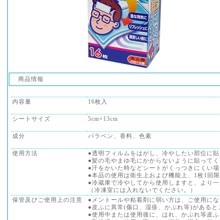
商品情報
内容量
16枚入
シートサイズ
5cm×13cm
成分
パラベン、香料、色素
使用方法
●透明フィルムをはがし、冷やしたい部位に
●髪の毛やまゆ毛にかからないように貼ってく
●汗をかいた時などシートがくっつきにくい
●本品の使用は衛生上および機能上、1枚1回
●冷蔵庫で冷やしてから使用しますと、より
（冷凍室には入れないでください。）
保管及びご使用上の注意
●メントールや粘着剤に弱い方は、ご使用に
●皮ふに異常(傷口、湿疹、かぶれ等)がある
●使用中または使用後に、はれ、かぶれ等皮