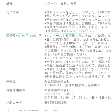
成分
パラベン、香料、色素
使用方法
●透明フィルムをはがし、冷やしたい部位に
●髪の毛やまゆ毛にかからないように貼ってく
●汗をかいた時などシートがくっつきにくい
●本品の使用は衛生上および機能上、1枚1回
●冷蔵庫で冷やしてから使用しますと、より
（冷凍室には入れないでください。）
保管及びご使用上の注意
●メントールや粘着剤に弱い方は、ご使用に
●皮ふに異常(傷口、湿疹、かぶれ等)がある
●使用中または使用後に、はれ、かぶれ等皮
●乳幼児にご使用の際には、誤飲、誤食、口
でご使用ください。目を離される際には、は
新しいものをご使用ください。
●皮ふに汗やパウダー等がついている時は、
●一度お使いになられたものは、衛生面及び
●本品は医薬品ではありませんので、発熱な
●直射日光や高温の場所は避け、なるべく涼
●幼小児の手の届かない所に保管してください
●開封後は開封口をしっかりと折り曲げて、
発売元
白金製薬株式会社
〒634-0803 奈良県橿原市上品寺町515
お客様相談室
白金製薬株式会社
TEL：0744-21-5588
受付時間 9：00～17：00（土・日・祝日を
JANコード
4935583202298