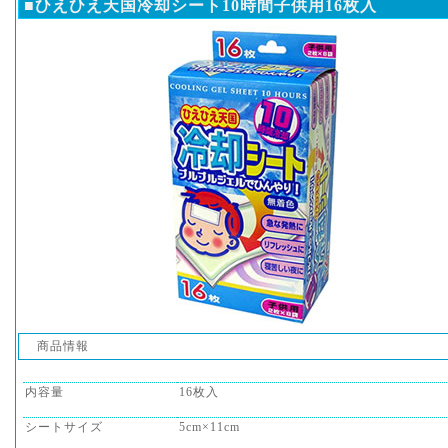
■ひえひえ天国冷却シート10時間子供用16枚入
商品情報
内容量
16枚入
シートサイズ
5cm×11cm