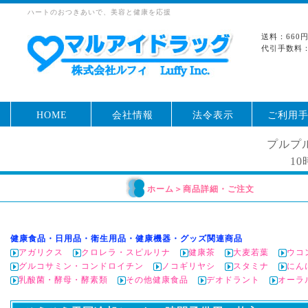
ハートのおつきあいで、美容と健康を応援
送料：660
代引手数料：
HOME
会社情報
法令表示
ご利用
プルプ
1
ホーム
＞
商品詳細・ご注文
健康食品・日用品・衛生用品・健康機器・グッズ関連商品
アガリクス
クロレラ・スピルリナ
健康茶
大麦若葉
ウコ
グルコサミン・コンドロイチン
ノコギリヤシ
スタミナ
にん
乳酸菌・酵母・酵素類
その他健康食品
デオドラント
オーラ