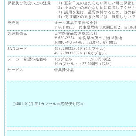
保管及び取扱い上の注意
（1）直射日光の当たらない涼しい所に保管し
（2）小児の手の届かない所に保管してくださ
（3）誤用を避け、品質保持するため、他の
（4）使用期限の過ぎた製品は、服用しないで
発売元
オール薬品工業株式会社
〒661-0953 兵庫県尼崎市東園田町2丁目10
製造販売元
日本医薬品製造株式会社
〒639-2254 奈良県御所市古瀬18番地
お問い合わせ先：TEL0745-67-0015
JANコード
4987299323019（1カプセル）
4987299323026（16カプセル）
メーカー希望小売価格
1カプセル・・・・1,980円(税込)
16カプセル・・27,500円（税込）
サービス
特典除外品
[4001-01]牛宝1カプセル≪宅配便対応≫