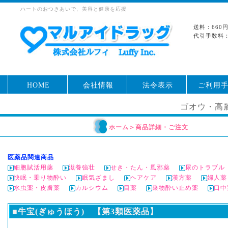
ハートのおつきあいで、美容と健康を応援
送料：660
代引手数料：
HOME
会社情報
法令表示
ご利用
ゴオウ・高
ホーム
＞
商品詳細・ご注文
医薬品関連商品
細胞賦活用薬
滋養強壮
せき・たん・風邪薬
尿のトラブル
快眠・乗り物酔い
眠気ざまし
ヘアケア
漢方薬
婦人薬
水虫薬・皮膚薬
カルシウム
目薬
乗物酔い止め薬
口中
■牛宝(ぎゅうほう) 【第3類医薬品】