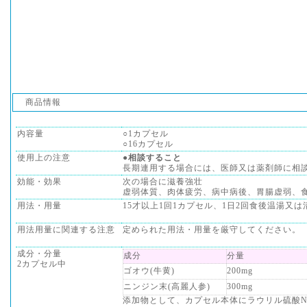
商品情報
内容量
○1カプセル
○16カプセル
使用上の注意
●相談すること
長期連用する場合には、医師又は薬剤師に相
効能・効果
次の場合に滋養強壮
虚弱体質、肉体疲労、病中病後、胃腸虚弱、
用法・用量
15才以上1回1カプセル、1日2回食後温湯又
用法用量に関連する注意
定められた用法・用量を厳守してください。
成分・分量
成分
分量
2カプセル中
ゴオウ(牛黄)
200mg
ニンジン末(高麗人参)
300mg
添加物として、カプセル本体にラウリル硫酸N